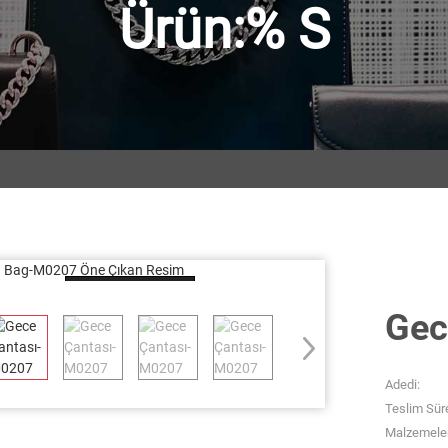
Ürün:% S
Loading...
Gec
Adedi:
Teslim Süre
Malzemeler