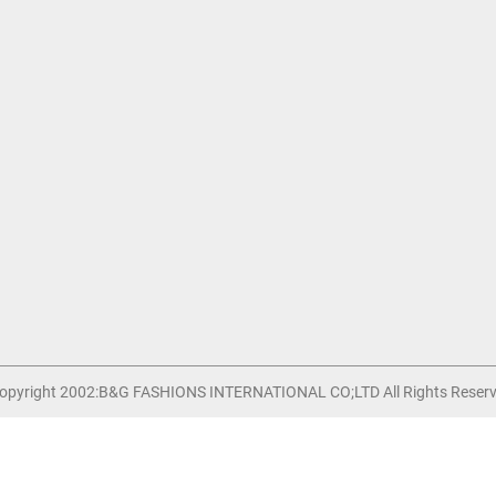
BİZE ULAŞIN
B&G Fashions International Co.; Ltd
+86 755 -84898127
Info@bng-Intl.com
opyright 2002:B&G FASHIONS INTERNATIONAL CO;LTD All Rights Reserv