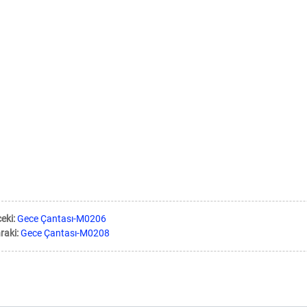
eki:
Gece Çantası-M0206
raki:
Gece Çantası-M0208