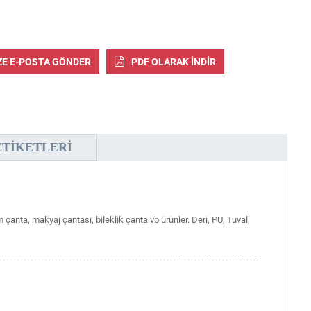
ZE E-POSTA GÖNDER
PDF OLARAK INDIR
ETIKETLERI
anta, makyaj çantası, bileklik çanta vb ürünler. Deri, PU, ​​Tuval,