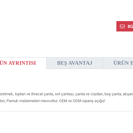
BI
ÜN AYRINTISI
BEŞ AVANTAJ
ÜRÜN 
üretmek, toptan ve ihracat çanta, sırt çantası, çanta ve cüzdan, boş çanta, akşam ç
lon, Pamuk malzemeleri mevcuttur. OEM ve ODM sipariş açığız!