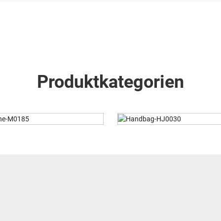
Produktkategorien
andbag-HJ0030
Abendtasche-M0