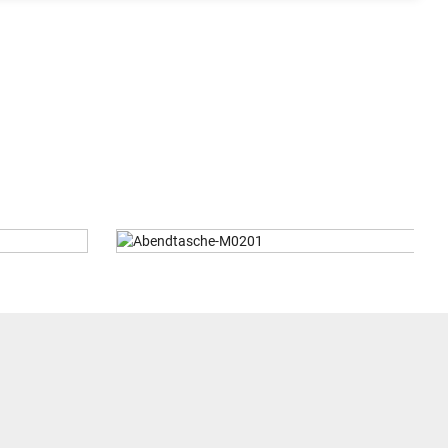
201
Abendtasche-M0189