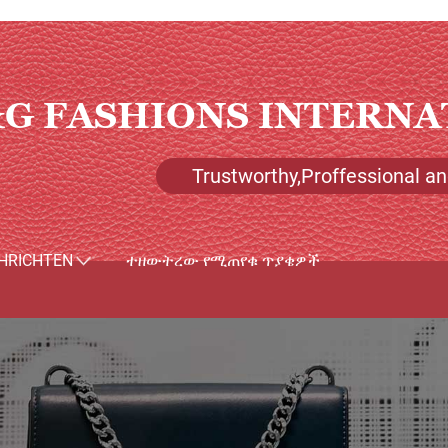
G FASHIONS INTERNA
Trustworthy,Proffessional and
HRICHTEN
ተዘውትረው የሚጠየቁ ጥያቄዎች