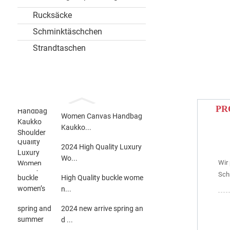
Rucksäcke
Schminktäschchen
Strandtaschen
PR
Women Canvas Handbag
Kaukko...
2024 High Quality Luxury
Wo...
Wir
Sch
High Quality buckle wome
n...
2024 new arrive spring an
d ...