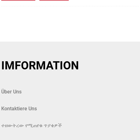
IMFORMATION
Über Uns
Kontaktiere Uns
ተዘውትረው የሚጠየቁ ጥያቄዎች