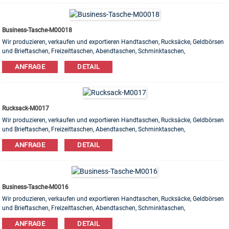
Business-Tasche-M00018
Wir produzieren, verkaufen und exportieren Handtaschen, Rucksäcke, Geldbörsen
und Brieftaschen, Freizeittaschen, Abendtaschen, Schminktaschen,
Armbandtaschen usw. Produkte. Leder, PU, ​​Canvas, Nylon, Baumwolle sind
ANFRAGE
DETAIL
erhältlich. OEM & ODM Bestellung ist willkommen!
Rucksack-M0017
Wir produzieren, verkaufen und exportieren Handtaschen, Rucksäcke, Geldbörsen
und Brieftaschen, Freizeittaschen, Abendtaschen, Schminktaschen,
Armbandtaschen usw. Produkte. Leder, PU, ​​Canvas, Nylon, Baumwolle sind
ANFRAGE
DETAIL
erhältlich. OEM & ODM Bestellung ist willkommen!
Business-Tasche-M0016
Wir produzieren, verkaufen und exportieren Handtaschen, Rucksäcke, Geldbörsen
und Brieftaschen, Freizeittaschen, Abendtaschen, Schminktaschen,
Armbandtaschen usw. Produkte. Leder, PU, ​​Canvas, Nylon, Baumwolle sind
ANFRAGE
DETAIL
erhältlich. OEM & ODM Bestellung ist willkommen!