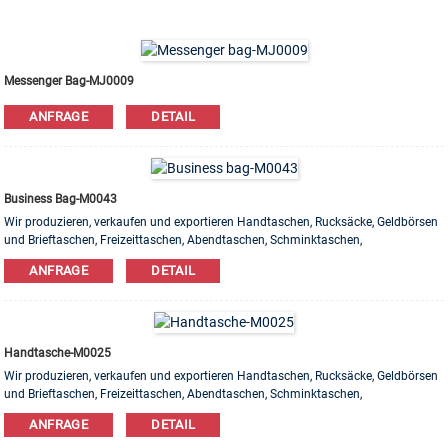
Messenger Bag-MJ0009
ANFRAGE
DETAIL
Business Bag-M0043
Wir produzieren, verkaufen und exportieren Handtaschen, Rucksäcke, Geldbörsen
und Brieftaschen, Freizeittaschen, Abendtaschen, Schminktaschen,
Armbandtaschen usw. Produkte. Leder, PU, ​​Canvas, Nylon, Baumwolle sind
ANFRAGE
DETAIL
erhältlich. OEM & ODM Bestellung ist willkommen!
Handtasche-M0025
Wir produzieren, verkaufen und exportieren Handtaschen, Rucksäcke, Geldbörsen
und Brieftaschen, Freizeittaschen, Abendtaschen, Schminktaschen,
Armbandtaschen usw. Produkte. Leder, PU, ​​Canvas, Nylon, Baumwolle sind
ANFRAGE
DETAIL
erhältlich. OEM & ODM Bestellung ist willkommen!