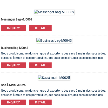
Messenger Bag-MJ0009
INQUIRY
DETAIL
Business Bag-M0043
Nous produisons, vendons en gros et exportons des sacs à main, des sacs à dos,
des sacs à main et des portefeuilles, des sacs de loisirs, des sacs de soirée, des
trousses de maquillage, des sacs pour bracelets, etc. Des matériaux en cuir, PU, ​​
INQUIRY
DETAIL
toile, nylon, coton sont disponibles. L'ordre d'OEM et d'ODM est bienvenu!
Sac À Main-M0025
Nous produisons, vendons en gros et exportons des sacs à main, des sacs à dos,
des sacs à main et des portefeuilles, des sacs de loisirs, des sacs de soirée, des
trousses de maquillage, des sacs pour bracelets, etc. Des matériaux en cuir, PU, ​​
INQUIRY
DETAIL
toile, nylon, coton sont disponibles. L'ordre d'OEM et d'ODM est bienvenu!