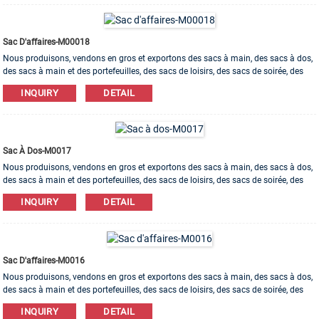
Sac D'affaires-M00018
Nous produisons, vendons en gros et exportons des sacs à main, des sacs à dos,
des sacs à main et des portefeuilles, des sacs de loisirs, des sacs de soirée, des
trousses de maquillage, des sacs pour bracelets, etc. Des matériaux en cuir, PU, ​​
INQUIRY
DETAIL
toile, nylon, coton sont disponibles. L'ordre d'OEM et d'ODM est bienvenu!
Sac À Dos-M0017
Nous produisons, vendons en gros et exportons des sacs à main, des sacs à dos,
des sacs à main et des portefeuilles, des sacs de loisirs, des sacs de soirée, des
trousses de maquillage, des sacs pour bracelets, etc. Des matériaux en cuir, PU, ​​
INQUIRY
DETAIL
toile, nylon, coton sont disponibles. L'ordre d'OEM et d'ODM est bienvenu!
Sac D'affaires-M0016
Nous produisons, vendons en gros et exportons des sacs à main, des sacs à dos,
des sacs à main et des portefeuilles, des sacs de loisirs, des sacs de soirée, des
trousses de maquillage, des sacs pour bracelets, etc. Des matériaux en cuir, PU, ​​
INQUIRY
DETAIL
toile, nylon, coton sont disponibles. L'ordre d'OEM et d'ODM est bienvenu!