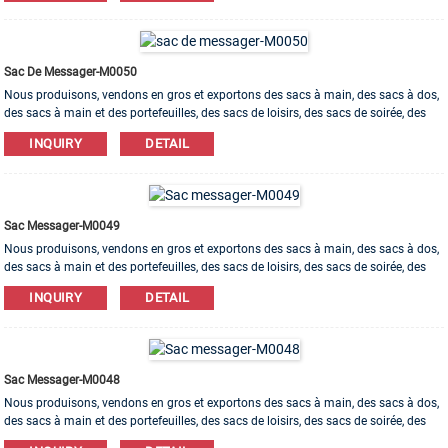
Sac De Messager-M0050
Nous produisons, vendons en gros et exportons des sacs à main, des sacs à dos,
des sacs à main et des portefeuilles, des sacs de loisirs, des sacs de soirée, des
trousses de maquillage, des sacs pour bracelets, etc. Des matériaux en cuir, PU, ​​
INQUIRY
DETAIL
toile, nylon, coton sont disponibles. L'ordre d'OEM et d'ODM est bienvenu!
Sac Messager-M0049
Nous produisons, vendons en gros et exportons des sacs à main, des sacs à dos,
des sacs à main et des portefeuilles, des sacs de loisirs, des sacs de soirée, des
trousses de maquillage, des sacs pour bracelets, etc. Des matériaux en cuir, PU, ​​
INQUIRY
DETAIL
toile, nylon, coton sont disponibles. L'ordre d'OEM et d'ODM est bienvenu!
Sac Messager-M0048
Nous produisons, vendons en gros et exportons des sacs à main, des sacs à dos,
des sacs à main et des portefeuilles, des sacs de loisirs, des sacs de soirée, des
trousses de maquillage, des sacs pour bracelets, etc. Des matériaux en cuir, PU, ​​