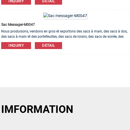
INQUIRY
DETAIL
toile, nylon, coton sont disponibles. L'ordre d'OEM et d'ODM est bienvenu!
Sac Messager-M0047
Nous produisons, vendons en gros et exportons des sacs à main, des sacs à dos,
des sacs à main et des portefeuilles, des sacs de loisirs, des sacs de soirée, des
trousses de maquillage, des sacs pour bracelets, etc. Des matériaux en cuir, PU, ​​
INQUIRY
DETAIL
toile, nylon, coton sont disponibles. L'ordre d'OEM et d'ODM est bienvenu!
IMFORMATION