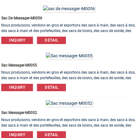
Sac De Messager-M0056
Nous produisons, vendons en gros et exportons des sacs à main, des sacs à dos,
des sacs à main et des portefeuilles, des sacs de loisirs, des sacs de soirée, des
trousses de maquillage, des sacs pour bracelets, etc. Des matériaux en cuir, PU, ​​
INQUIRY
DETAIL
toile, nylon, coton sont disponibles. L'ordre d'OEM et d'ODM est bienvenu!
Sac Messager-M0055
Nous produisons, vendons en gros et exportons des sacs à main, des sacs à dos,
des sacs à main et des portefeuilles, des sacs de loisirs, des sacs de soirée, des
trousses de maquillage, des sacs pour bracelets, etc. Des matériaux en cuir, PU, ​​
INQUIRY
DETAIL
toile, nylon, coton sont disponibles. L'ordre d'OEM et d'ODM est bienvenu!
Sac Messager-M0052
Nous produisons, vendons en gros et exportons des sacs à main, des sacs à dos,
des sacs à main et des portefeuilles, des sacs de loisirs, des sacs de soirée, des
trousses de maquillage, des sacs pour bracelets, etc. Des matériaux en cuir, PU, ​​
INQUIRY
DETAIL
toile, nylon, coton sont disponibles. L'ordre d'OEM et d'ODM est bienvenu!