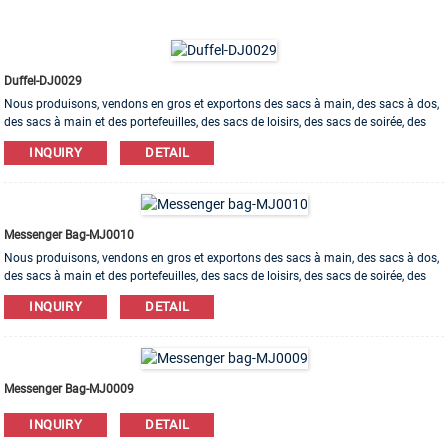
Duffel-DJ0029
Nous produisons, vendons en gros et exportons des sacs à main, des sacs à dos,
des sacs à main et des portefeuilles, des sacs de loisirs, des sacs de soirée, des
trousses de maquillage, des sacs pour bracelets, etc. Des matériaux en cuir, PU, ​​
INQUIRY
DETAIL
toile, nylon, coton sont disponibles. L'ordre d'OEM et d'ODM est bienvenu!
Messenger Bag-MJ0010
Nous produisons, vendons en gros et exportons des sacs à main, des sacs à dos,
des sacs à main et des portefeuilles, des sacs de loisirs, des sacs de soirée, des
trousses de maquillage, des sacs pour bracelets, etc. Des matériaux en cuir, PU, ​​
INQUIRY
DETAIL
toile, nylon, coton sont disponibles. L'ordre d'OEM et d'ODM est bienvenu!
Messenger Bag-MJ0009
INQUIRY
DETAIL