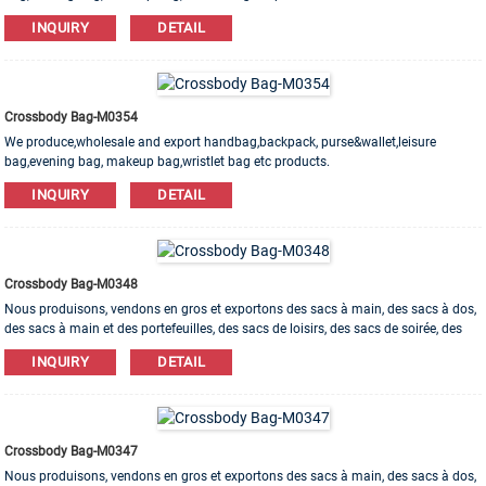
Leather,PU,Canvas,Nylon,Cotton materials are available. OEM&ODM order is
INQUIRY
DETAIL
welcome! Email: info@bng-intl.com Tel: +86 755 33656727 Cell: +86
13430796186 WhatsApp: +86 13430796186 WeChat: +86 13430796186 Skype:
bngbags
Crossbody Bag-M0354
We produce,wholesale and export handbag,backpack, purse&wallet,leisure
bag,evening bag, makeup bag,wristlet bag etc products.
Leather,PU,Canvas,Nylon,Cotton materials are available. OEM&ODM order is
INQUIRY
DETAIL
welcome! Email: info@bng-intl.com Tel: +86 755 33656727 Cell: +86
13430796186 WhatsApp: +86 13430796186 WeChat: +86 13430796186 Skype:
bngbags
Crossbody Bag-M0348
Nous produisons, vendons en gros et exportons des sacs à main, des sacs à dos,
des sacs à main et des portefeuilles, des sacs de loisirs, des sacs de soirée, des
trousses de maquillage, des sacs pour bracelets, etc. Des matériaux en cuir, PU, ​​
INQUIRY
DETAIL
toile, nylon, coton sont disponibles. L'ordre d'OEM et d'ODM est bienvenu!
Crossbody Bag-M0347
Nous produisons, vendons en gros et exportons des sacs à main, des sacs à dos,