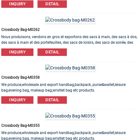
INQUIRY
DETAIL
welcome! Factory with 20 years experience High quality Competitive price All
models could be customiz
Crossbody Bag-M0262
Nous produisons, vendons en gros et exportons des sacs à main, des sacs à dos,
des sacs à main et des portefeuilles, des sacs de loisirs, des sacs de soirée, des
trousses de maquillage, des sacs pour bracelets, etc. Des matériaux en cuir, PU, ​​
INQUIRY
DETAIL
toile, nylon, coton sont disponibles. L'ordre d'OEM et d'ODM est bienvenu!
Crossbody Bag-M0358
We produce,wholesale and export handbag,backpack, purse&wallet,leisure
bag,evening bag, makeup bag,wristlet bag etc products.
Leather,PU,Canvas,Nylon,Cotton materials are available. OEM&ODM order is
INQUIRY
DETAIL
welcome! Email: info@bng-intl.com Tel: +86 755 33656727 Cell: +86
13430796186 WhatsApp: +86 13430796186 WeChat: +86 13430796186 Skype:
bngbags
Crossbody Bag-M0355
We produce,wholesale and export handbag,backpack, purse&wallet,leisure
bag,evening bag, makeup bag,wristlet bag etc products.