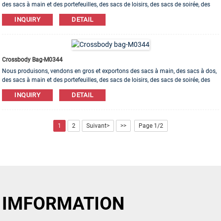
des sacs à main et des portefeuilles, des sacs de loisirs, des sacs de soirée, des
trousses de maquillage, des sacs pour bracelets, etc. Des matériaux en cuir, PU, ​​
INQUIRY
DETAIL
toile, nylon, coton sont disponibles. L'ordre d'OEM et d'ODM est bienvenu!
Crossbody Bag-M0344
Nous produisons, vendons en gros et exportons des sacs à main, des sacs à dos,
des sacs à main et des portefeuilles, des sacs de loisirs, des sacs de soirée, des
trousses de maquillage, des sacs pour bracelets, etc. Des matériaux en cuir, PU, ​​
INQUIRY
DETAIL
toile, nylon, coton sont disponibles. L'ordre d'OEM et d'ODM est bienvenu!
1
2
Suivant>
>>
Page 1/2
IMFORMATION