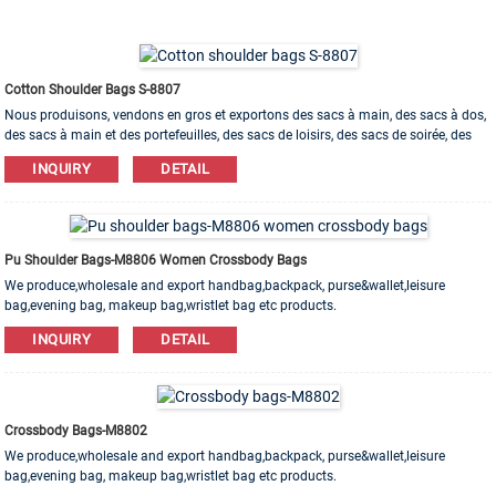
Cotton Shoulder Bags S-8807
Nous produisons, vendons en gros et exportons des sacs à main, des sacs à dos,
des sacs à main et des portefeuilles, des sacs de loisirs, des sacs de soirée, des
trousses de maquillage, des sacs pour bracelets, etc. Des matériaux en cuir, PU, ​​
INQUIRY
DETAIL
toile, nylon, coton sont disponibles. L'ordre d'OEM et d'ODM est bienvenu!
Pu Shoulder Bags-M8806 Women Crossbody Bags
We produce,wholesale and export handbag,backpack, purse&wallet,leisure
bag,evening bag, makeup bag,wristlet bag etc products.
Leather,PU,Canvas,Nylon,Cotton materials are available. OEM&ODM order is
INQUIRY
DETAIL
welcome! Factory with 20 years experience High quality Competitive price All
models could be customiz
Crossbody Bags-M8802
We produce,wholesale and export handbag,backpack, purse&wallet,leisure
bag,evening bag, makeup bag,wristlet bag etc products.
Leather,PU,Canvas,Nylon,Cotton materials are available. OEM&ODM order is