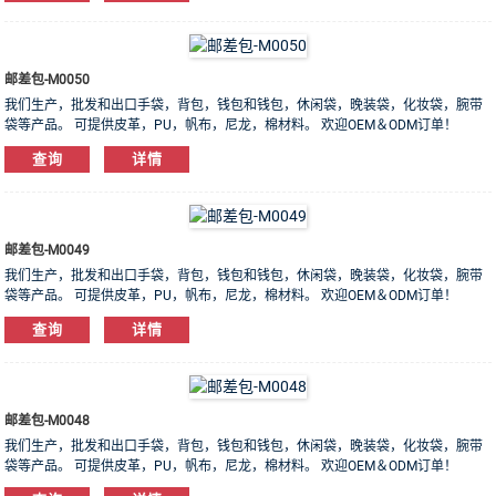
邮差包-M0050
我们生产，批发和出口手袋，背包，钱包和钱包，休闲袋，晚装袋，化妆袋，腕带
袋等产品。 可提供皮革，PU，帆布，尼龙，棉材料。 欢迎OEM＆ODM订单！
查询
详情
邮差包-M0049
我们生产，批发和出口手袋，背包，钱包和钱包，休闲袋，晚装袋，化妆袋，腕带
袋等产品。 可提供皮革，PU，帆布，尼龙，棉材料。 欢迎OEM＆ODM订单！
查询
详情
邮差包-M0048
我们生产，批发和出口手袋，背包，钱包和钱包，休闲袋，晚装袋，化妆袋，腕带
袋等产品。 可提供皮革，PU，帆布，尼龙，棉材料。 欢迎OEM＆ODM订单！