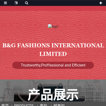
B&G FASHIONS INTERNATIONAL
LIMITED
Trustworthy,Proffessional and Efficient
产品展示
首页
PRODUCTS
男包
邮差包