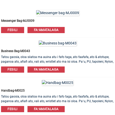
Messenger Bag-MJ0009
FESILI
FAʻAMATALAGA
Business Bag-M0043
Tatou gaosia, oloa siiatoa ma auina atu i fafo taga, ato faafafa, ato & atotupe,
paganoa ato, afiafi ato, vali ato, wristlet ato ma isi oloa. Paʻu, PU, ​​tapoleni, Nylon,
Cotton mea e maua. OEM & ODM poloaiga e talia!
FESILI
FAʻAMATALAGA
Handbag-M0025
Tatou gaosia, oloa siiatoa ma auina atu i fafo taga, ato faafafa, ato & atotupe,
paganoa ato, afiafi ato, vali ato, wristlet ato ma isi oloa. Paʻu, PU, ​​tapoleni, Nylon,
Cotton mea e maua. OEM & ODM poloaiga e talia!
FESILI
FAʻAMATALAGA