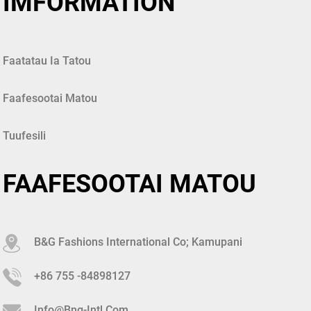
IMFORMATION
Faatatau Ia Tatou
Faafesootai Matou
Tuufesili
FAAFESOOTAI MATOU
B&G Fashions International Co; Kamupani
+86 755 -84898127
Info@bng-Intl.com