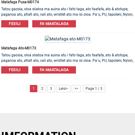
Matafaga Pusa-M0174
Tatou gaosia, oloa siiatoa ma auina atu i fafo taga, ato faafafa, ato & atotupe,
paganoa ato, afiafi ato, vali ato, wristlet ato ma isi oloa. Paʻu, PU, ​​tapoleni, Nylon,
Cotton mea e maua. OEM & ODM poloaiga e talia!
FESILI
FAʻAMATALAGA
Matafaga Ato-M0173
Tatou gaosia, oloa siiatoa ma auina atu i fafo taga, ato faafafa, ato & atotupe,
paganoa ato, afiafi ato, vali ato, wristlet ato ma isi oloa. Paʻu, PU, ​​tapoleni, Nylon,
Cotton mea e maua. OEM & ODM poloaiga e talia!
FESILI
FAʻAMATALAGA
1
2
3
Leisi>
>>
Page 1 / 3