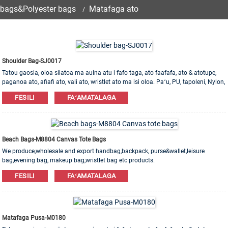
bags&Polyester bags
Matafaga ato
Shoulder Bag-SJ0017
Tatou gaosia, oloa siiatoa ma auina atu i fafo taga, ato faafafa, ato & atotupe,
paganoa ato, afiafi ato, vali ato, wristlet ato ma isi oloa. Paʻu, PU, ​​tapoleni, Nylon,
Cotton mea e maua. OEM & ODM poloaiga e talia!
FESILI
FAʻAMATALAGA
Beach Bags-M8804 Canvas Tote Bags
We produce,wholesale and export handbag,backpack, purse&wallet,leisure
bag,evening bag, makeup bag,wristlet bag etc products.
Leather,PU,Canvas,Nylon,Cotton materials are available. OEM&ODM order is
FESILI
FAʻAMATALAGA
welcome! Factory with 20 years experience High quality Competitive price All
models could be customiz
Matafaga Pusa-M0180