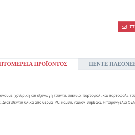
ΣΤ
ΠΤΟΜΈΡΕΙΑ ΠΡΟΪΌΝΤΟΣ
ΠΈΝΤΕ ΠΛΕΟΝΕ
άγουμε, χονδρική και εξαγωγή τσάντα, σακίδιο, πορτοφόλι και πορτοφόλι, τσ
π. Διατίθενται υλικά από δέρμα, PU, ​​καμβά, νάιλον, βαμβάκι. Η παραγγελία O