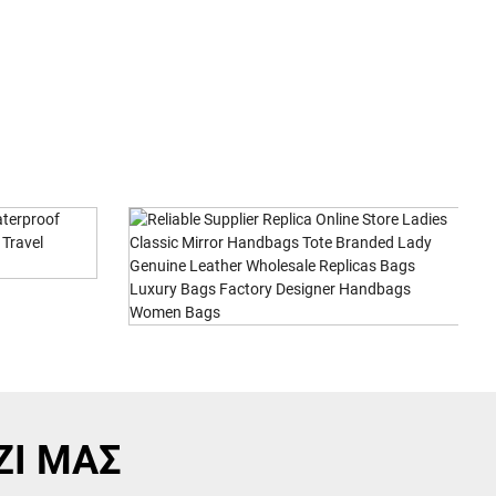
Reliable Supplier Extra Large Size
ca Online
Travel Expan...
..
ΖΙ ΜΑΣ