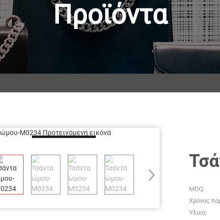
Προϊόντα
Loading...
Τσά
MOQ:
Χρόνος πα
Υλικά: