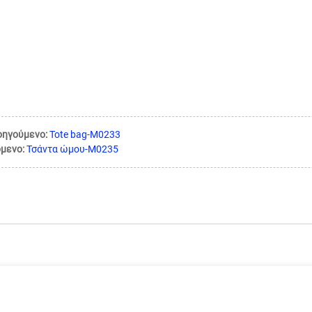
οηγούμενο:
Tote bag-M0233
μενο:
Τσάντα ώμου-M0235