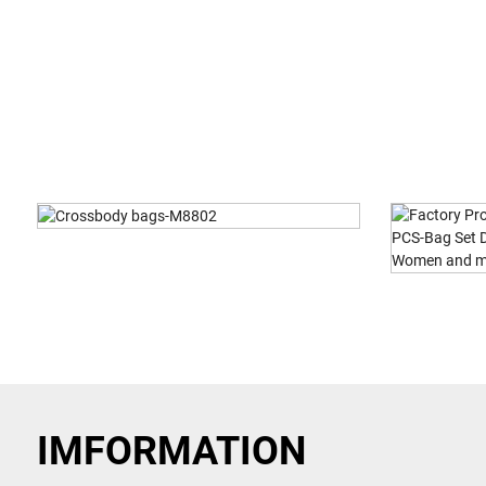
Factory Promotional (V317) Lady
2019 L
Fashion 2-PCS-B...
Wate
IMFORMATION