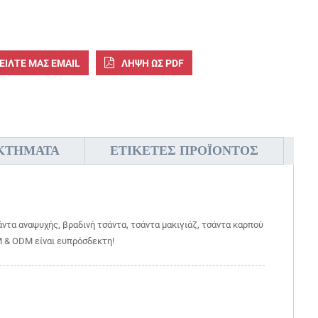
ΕΊΛΤΕ ΜΑΣ EMAIL
ΛΉΨΗ ΩΣ PDF
ΚΤΉΜΑΤΑ
ΕΤΙΚΈΤΕΣ ΠΡΟΪΌΝΤΟΣ
άντα αναψυχής, βραδινή τσάντα, τσάντα μακιγιάζ, τσάντα καρπού
EM & ODM είναι ευπρόσδεκτη!