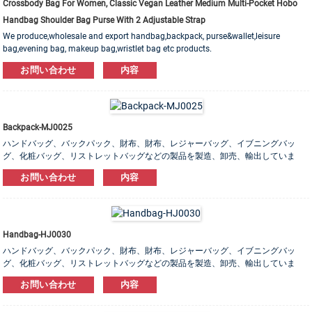
Crossbody Bag For Women, Classic Vegan Leather Medium Multi-Pocket Hobo
Handbag Shoulder Bag Purse With 2 Adjustable Strap
We produce,wholesale and export handbag,backpack, purse&wallet,leisure
bag,evening bag, makeup bag,wristlet bag etc products.
Leather,PU,Canvas,Nylon,Cotton materials are available. OEM&ODM order is
お問い合わせ
内容
welcome!
Backpack-MJ0025
ハンドバッグ、バックパック、財布、財布、レジャーバッグ、イブニングバッ
グ、化粧バッグ、リストレットバッグなどの製品を製造、卸売、輸出していま
す。 レザー、PU、キャンバス、ナイロン、コットン素材をご用意しております。
お問い合わせ
内容
OEM＆ODM注文は大歓迎です！
Handbag-HJ0030
ハンドバッグ、バックパック、財布、財布、レジャーバッグ、イブニングバッ
グ、化粧バッグ、リストレットバッグなどの製品を製造、卸売、輸出していま
す。 レザー、PU、キャンバス、ナイロン、コットン素材をご用意しております。
お問い合わせ
内容
OEM＆ODM注文は大歓迎です！