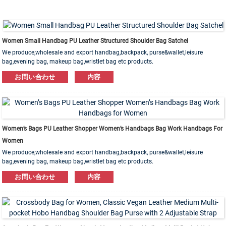
Women Small Handbag PU Leather Structured Shoulder Bag Satchel
We produce,wholesale and export handbag,backpack, purse&wallet,leisure
bag,evening bag, makeup bag,wristlet bag etc products.
Leather,PU,Canvas,Nylon,Cotton materials are available. OEM&ODM order is
お問い合わせ
内容
welcome!
Women’s Bags PU Leather Shopper Women’s Handbags Bag Work Handbags For
Women
We produce,wholesale and export handbag,backpack, purse&wallet,leisure
bag,evening bag, makeup bag,wristlet bag etc products.
Leather,PU,Canvas,Nylon,Cotton materials are available. OEM&ODM order is
お問い合わせ
内容
welcome!