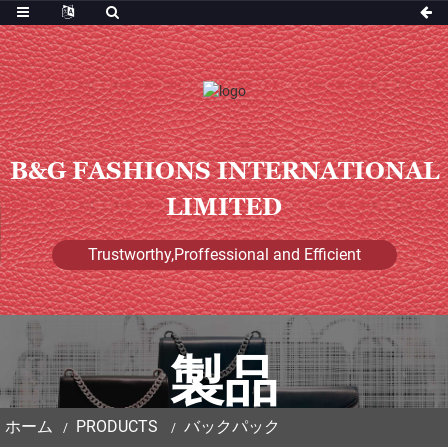
B&G FASHIONS INTERNATIONAL
LIMITED
Trustworthy,Proffessional and Efficient
製品
ホーム
PRODUCTS
バックパック