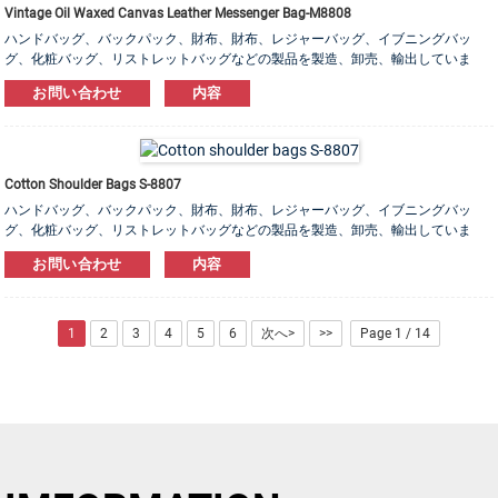
Vintage Oil Waxed Canvas Leather Messenger Bag-M8808
ハンドバッグ、バックパック、財布、財布、レジャーバッグ、イブニングバッ
グ、化粧バッグ、リストレットバッグなどの製品を製造、卸売、輸出していま
す。 レザー、PU、キャンバス、ナイロン、コットン素材をご用意しております。
お問い合わせ
内容
OEM＆ODM注文は大歓迎です！
Cotton Shoulder Bags S-8807
ハンドバッグ、バックパック、財布、財布、レジャーバッグ、イブニングバッ
グ、化粧バッグ、リストレットバッグなどの製品を製造、卸売、輸出していま
す。 レザー、PU、キャンバス、ナイロン、コットン素材をご用意しております。
お問い合わせ
内容
OEM＆ODM注文は大歓迎です！
1
2
3
4
5
6
次へ>
>>
Page 1 / 14