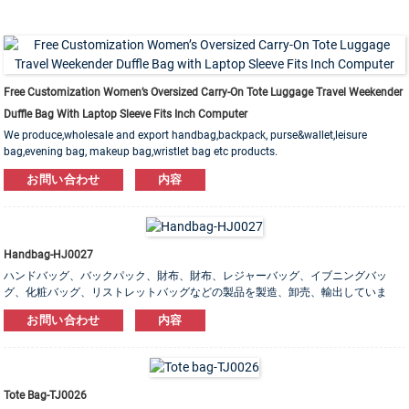
Free Customization Women’s Oversized Carry-On Tote Luggage Travel Weekender
Duffle Bag With Laptop Sleeve Fits Inch Computer
We produce,wholesale and export handbag,backpack, purse&wallet,leisure
bag,evening bag, makeup bag,wristlet bag etc products.
Leather,PU,Canvas,Nylon,Cotton materials are available. OEM&ODM order is
お問い合わせ
内容
welcome!
Handbag-HJ0027
ハンドバッグ、バックパック、財布、財布、レジャーバッグ、イブニングバッ
グ、化粧バッグ、リストレットバッグなどの製品を製造、卸売、輸出していま
す。 レザー、PU、キャンバス、ナイロン、コットン素材をご用意しております。
お問い合わせ
内容
OEM＆ODM注文は大歓迎です！
Tote Bag-TJ0026