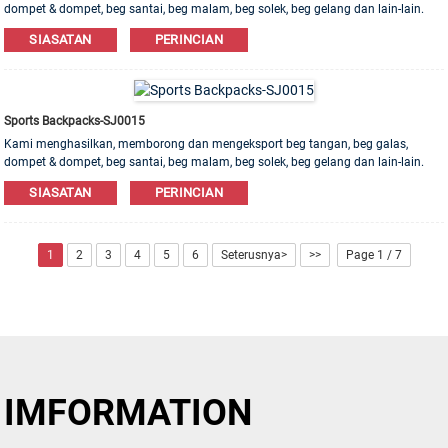
dompet & dompet, beg santai, beg malam, beg solek, beg gelang dan lain-lain.
Bahan kulit, PU, ​​Kanvas, Nilon, Kapas ada. Pesanan OEM & ODM dialu-alukan!
SIASATAN
PERINCIAN
Sports Backpacks-SJ0015
Kami menghasilkan, memborong dan mengeksport beg tangan, beg galas,
dompet & dompet, beg santai, beg malam, beg solek, beg gelang dan lain-lain.
Bahan kulit, PU, ​​Kanvas, Nilon, Kapas ada. Pesanan OEM & ODM dialu-alukan!
SIASATAN
PERINCIAN
1
2
3
4
5
6
Seterusnya>
>>
Page 1 / 7
IMFORMATION