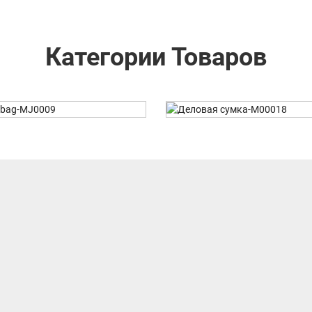
Категории Товаров
вая Сумка-M00018
Рюкзак-M001
СВЯЗАТЬСЯ С НА
B & G Fashions International Co; Ltd