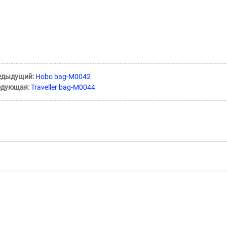
едыдущий:
Hobo bag-M0042
едующая:
Traveller bag-M0044