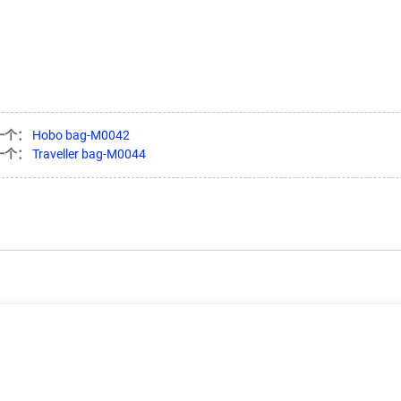
一个：
Hobo bag-M0042
一个：
Traveller bag-M0044