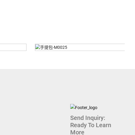
商务包-M0016
Send Inquiry:
Ready To Learn
More