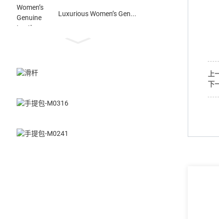
Luxurious Women’s Gen...
上
下