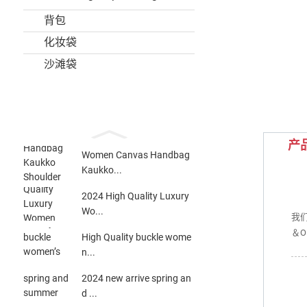
背包
化妆袋
沙滩袋
产
Women Canvas Handbag
Kaukko...
2024 High Quality Luxury
Wo...
我
＆O
High Quality buckle wome
n...
2024 new arrive spring an
d ...