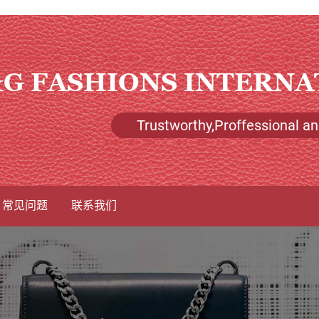
G FASHIONS INTERNA
Trustworthy,Proffessional and
常见问题
联系我们