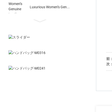
Luxurious Women’s Gen...
前
次