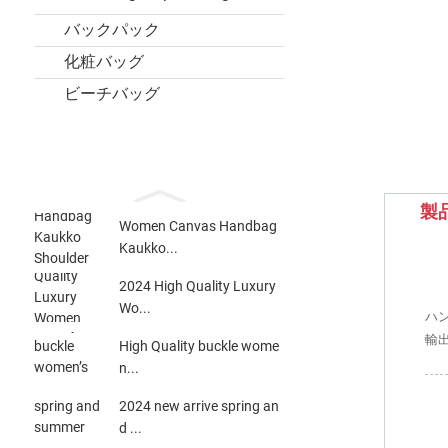
バックパック
化粧バッグ
ビーチバッグ
製
Women Canvas Handbag
Kaukko...
2024 High Quality Luxury
Wo...
ハ
輸
High Quality buckle wome
n...
2024 new arrive spring an
d ...