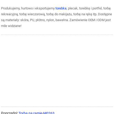
Produkujemy, hurtowo i eksportujemy
torebka
, plecak, torebkę i portfel, torbę
rekreacyjną, torbę wieczorową, torbę do makijażu, torbę na rękę itp. Dostępne
są materiały: skóra, PU, ​​płótno, nylon, bawełna. Zamówienie OEM i ODM jest
mile widziane!
Poprzedni:
Torba na ramię-M0263