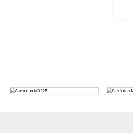
Sac À Dos-M0212
S