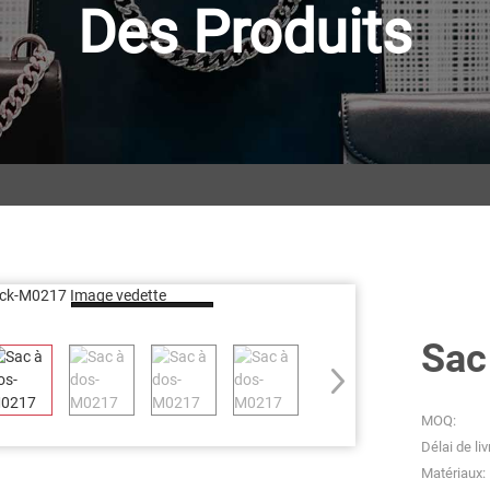
Des Produits
Loading...
Sac
MOQ:
Délai de liv
Matériaux: