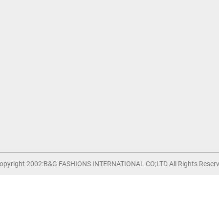
NOUS CONTACTER
B&G Fashions International Co; Ltd
+86 755 -84898127
Info@bng-Intl.com
opyright 2002:B&G FASHIONS INTERNATIONAL CO;LTD All Rights Reserv